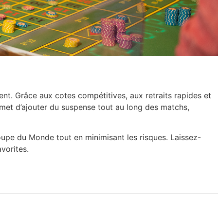
t. Grâce aux cotes compétitives, aux retraits rapides et
rmet d’ajouter du suspense tout au long des matchs,
oupe du Monde tout en minimisant les risques. Laissez-
vorites.