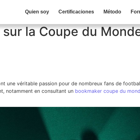
Quien soy
Certificaciones
Método
For
s sur la Coupe du Monde 
sont une véritable passion pour de nombreux fans de footbal
ent, notamment en consultant un
bookmaker coupe du monde