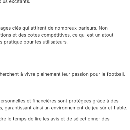
plus excitants.
ages clés qui attirent de nombreux parieurs. Non
tions et des cotes compétitives, ce qui est un atout
s pratique pour les utilisateurs.
erchent à vivre pleinement leur passion pour le football.
 personnelles et financières sont protégées grâce à des
 garantissant ainsi un environnement de jeu sûr et fiable.
dre le temps de lire les avis et de sélectionner des