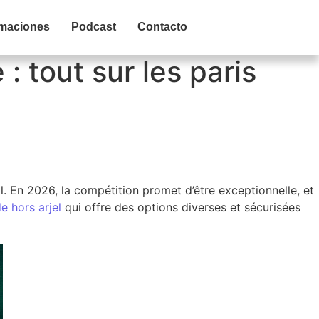
maciones
Podcast
Contacto
: tout sur les paris
l. En 2026, la compétition promet d’être exceptionnelle, et
 hors arjel
qui offre des options diverses et sécurisées