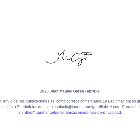
2026 Juan Manuel Gareli Fabrizi ©
; envío de mis publicaciones así como correos comerciales. La Legitimación; es g
mitación o Suprimir tus datos en contacto@juanmanuelgarelifabrizi.com. Para más i
en
https://juanmanuelgarelifabrizi.com/politica-de-privacidad
.