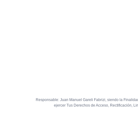
Responsable: Juan Manuel Gareli Fabrizi, siendo la Finalidad
ejercer Tus Derechos de Acceso, Rectificación, Li