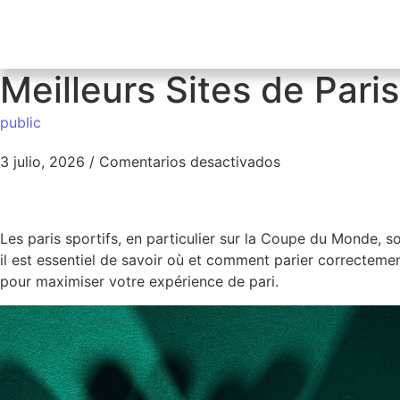
Meilleurs Sites de Pari
public
3 julio, 2026
/
Comentarios desactivados
Les paris sportifs, en particulier sur la Coupe du Monde, 
il est essentiel de savoir où et comment parier correctem
pour maximiser votre expérience de pari.