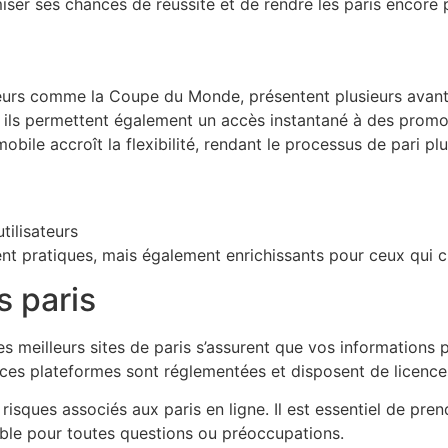
miser ses chances de réussite et de rendre les paris encore 
jeurs comme la Coupe du Monde, présentent plusieurs avant
s ils permettent également un accès instantané à des promo
obile accroît la flexibilité, rendant le processus de pari plu
tilisateurs
nt pratiques, mais également enrichissants pour ceux qui ch
s paris
es meilleurs sites de paris s’assurent que vos informations
ces plateformes sont réglementées et disposent de licences,
risques associés aux paris en ligne. Il est essentiel de pren
nible pour toutes questions ou préoccupations.