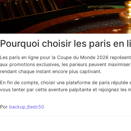
Pourquoi choisir les paris en
Les paris en ligne pour la Coupe du Monde 2026 représente
aux promotions exclusives, les parieurs peuvent maximiser 
rendant chaque instant encore plus captivant.
En fin de compte, choisir une plateforme de paris réputée 
vous tenter par cette aventure palpitante et rejoignez les m
Por
backup_6edc50