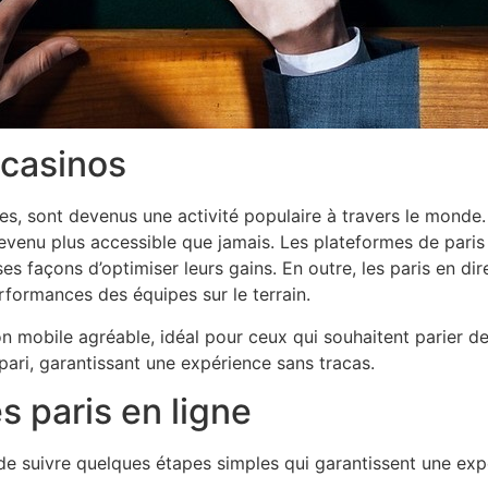
 casinos
ques, sont devenus une activité populaire à travers le monde
nu plus accessible que jamais. Les plateformes de paris 
ses façons d’optimiser leurs gains. En outre, les paris en 
erformances des équipes sur le terrain.
n mobile agréable, idéal pour ceux qui souhaitent parier de
 pari, garantissant une expérience sans tracas.
paris en ligne
 de suivre quelques étapes simples qui garantissent une expé